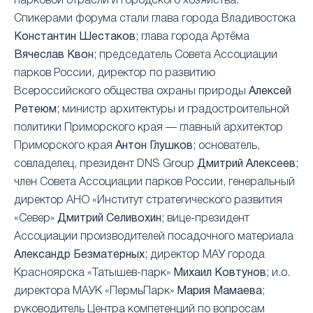
парковой отрасли и городского хозяйства.
Спикерами форума стали глава города Владивостока
Константин Шестаков
; глава города Артёма
Вячеслав Квон
; председатель Совета Ассоциации
парков России, директор по развитию
Всероссийского общества охраны природы
Алексей
Ретеюм
; министр архитектуры и градостроительной
политики Приморского края — главный архитектор
Приморского края
Антон Глушков
; основатель,
совладелец, президент DNS Group
Дмитрий Алексеев
;
член Совета Ассоциации парков России, генеральный
директор АНО «Институт стратегического развития
«Север»
Дмитрий Селивохин
; вице-президент
Ассоциации производителей посадочного материала
Александр Безматерных
; директор МАУ города
Красноярска «Татышев-парк»
Михаил Ковтунов
; и.о.
директора МАУК «ПермьПарк»
Мария Мамаева
;
руководитель Центра компетенций по вопросам