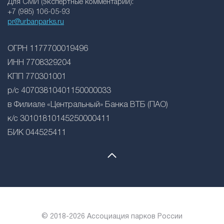
Для СМИ (экспертные комментарии):
+7 (985) 106-05-93
pr@urbanparks.ru
ОГРН 1177700019496
ИНН 7708329204
КПП 770301001
р/с 40703810401150000033
в Филиале «Центральный» Банка ВТБ (ПАО)
к/с 30101810145250000411
БИК 044525411
© 2018-2026 Ассоциация парков России